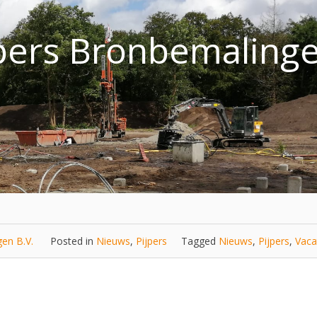
jpers Bronbemaling
en B.V.
Posted in
Nieuws
,
Pijpers
Tagged
Nieuws
,
Pijpers
,
Vaca