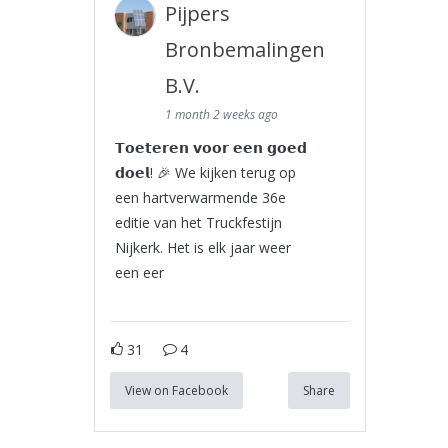
Pijpers
Bronbemalingen
B.V.
1 month 2 weeks ago
𝗧𝗼𝗲𝘁𝗲𝗿𝗲𝗻 𝘃𝗼𝗼𝗿 𝗲𝗲𝗻 𝗴𝗼𝗲𝗱
𝗱𝗼𝗲𝗹! 🎉 We kijken terug op
een hartverwarmende 36e
editie van het Truckfestijn
Nijkerk. Het is elk jaar weer
een eer
31
4
View on Facebook
Share