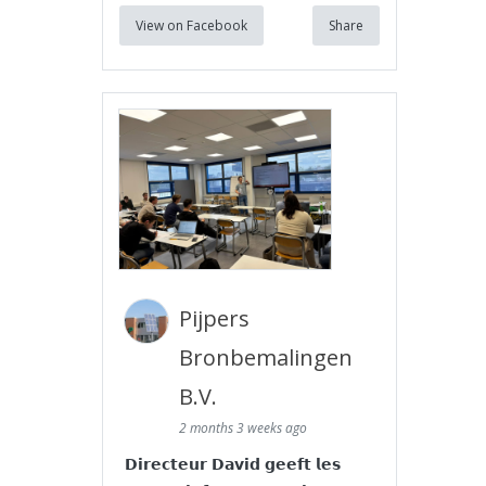
View on Facebook
Share
Pijpers
Bronbemalingen
B.V.
2 months 3 weeks ago
𝗗𝗶𝗿𝗲𝗰𝘁𝗲𝘂𝗿 𝗗𝗮𝘃𝗶𝗱 𝗴𝗲𝗲𝗳𝘁 𝗹𝗲𝘀