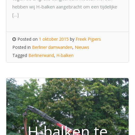
hebben wij H-balken aangebracht om een tijdelijke
[…]
Posted on
1 oktober 2015
by
Freek Pijpers
Posted in
Berliner damwanden
,
Nieuws
Tagged
Berlinerwand
,
H-balken
H-balken te