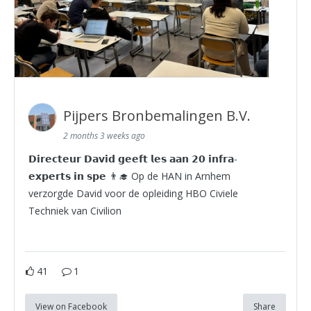
Pijpers Bronbemalingen B.V.
2 months 3 weeks ago
𝗗𝗶𝗿𝗲𝗰𝘁𝗲𝘂𝗿 𝗗𝗮𝘃𝗶𝗱 𝗴𝗲𝗲𝗳𝘁 𝗹𝗲𝘀 𝗮𝗮𝗻 𝟮𝟬 𝗶𝗻𝗳𝗿𝗮-
𝗲𝘅𝗽𝗲𝗿𝘁𝘀 𝗶𝗻 𝘀𝗽𝗲 👨‍🎓 Op de HAN in Arnhem
verzorgde David voor de opleiding HBO Civiele
Techniek van Civilion
41
1
View on Facebook
Share