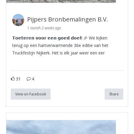
Pijpers Bronbemalingen B.V.
1 month 2 weeks ago
𝗧𝗼𝗲𝘁𝗲𝗿𝗲𝗻 𝘃𝗼𝗼𝗿 𝗲𝗲𝗻 𝗴𝗼𝗲𝗱 𝗱𝗼𝗲𝗹! 🎉 We kijken
terug op een hartverwarmende 36e editie van het
Truckfestijn Nijkerk. Het is elk jaar weer een eer
31
4
View on Facebook
Share