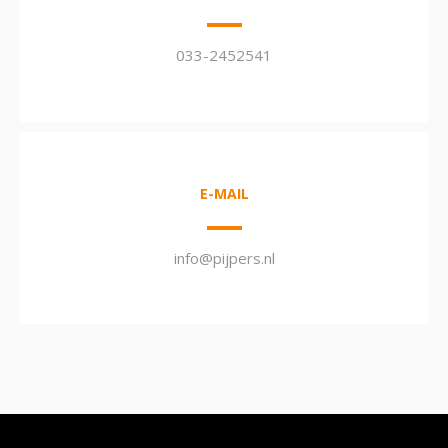
033-2452541
E-MAIL
info@pijpers.nl