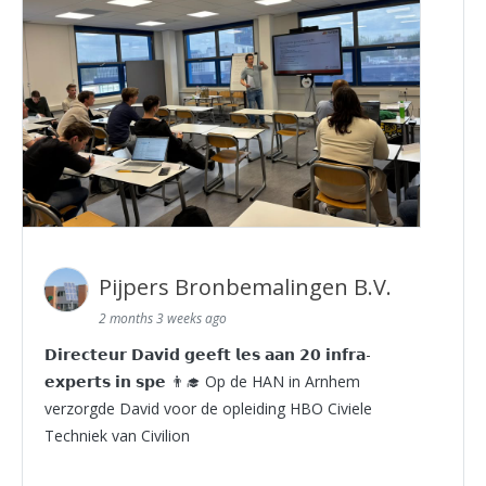
Pijpers Bronbemalingen B.V.
2 months 3 weeks ago
𝗗𝗶𝗿𝗲𝗰𝘁𝗲𝘂𝗿 𝗗𝗮𝘃𝗶𝗱 𝗴𝗲𝗲𝗳𝘁 𝗹𝗲𝘀 𝗮𝗮𝗻 𝟮𝟬 𝗶𝗻𝗳𝗿𝗮-
𝗲𝘅𝗽𝗲𝗿𝘁𝘀 𝗶𝗻 𝘀𝗽𝗲 👨‍🎓 Op de HAN in Arnhem
verzorgde David voor de opleiding HBO Civiele
Techniek van Civilion