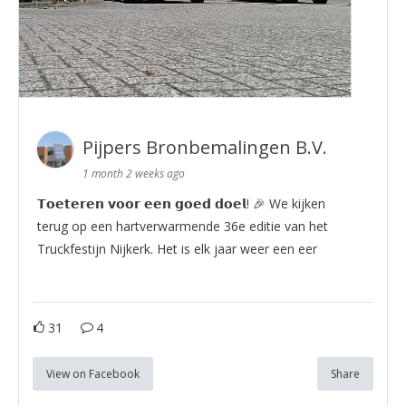
Pijpers Bronbemalingen B.V.
1 month 2 weeks ago
𝗧𝗼𝗲𝘁𝗲𝗿𝗲𝗻 𝘃𝗼𝗼𝗿 𝗲𝗲𝗻 𝗴𝗼𝗲𝗱 𝗱𝗼𝗲𝗹! 🎉 We kijken
terug op een hartverwarmende 36e editie van het
Truckfestijn Nijkerk. Het is elk jaar weer een eer
31
4
View on Facebook
Share