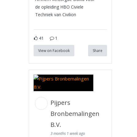
de opleiding HBO Civiele
Techniek van Civilion
41
1
View on Facebook
Share
Pijpers
Bronbemalingen
B.V.
3 months 1 week ago