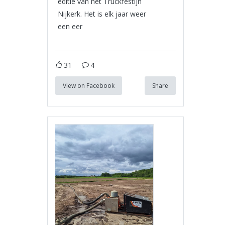
editie van het Truckfestijn
Nijkerk. Het is elk jaar weer
een eer
31
4
View on Facebook
Share