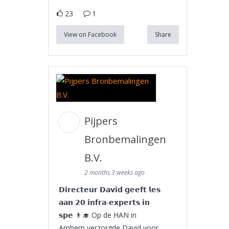
23
1
View on Facebook
Share
Pijpers
Bronbemalingen
B.V.
2 months 3 weeks ago
𝗗𝗶𝗿𝗲𝗰𝘁𝗲𝘂𝗿 𝗗𝗮𝘃𝗶𝗱 𝗴𝗲𝗲𝗳𝘁 𝗹𝗲𝘀
𝗮𝗮𝗻 𝟮𝟬 𝗶𝗻𝗳𝗿𝗮-𝗲𝘅𝗽𝗲𝗿𝘁𝘀 𝗶𝗻
𝘀𝗽𝗲 👨‍🎓 Op de HAN in
Arnhem verzorgde David voor