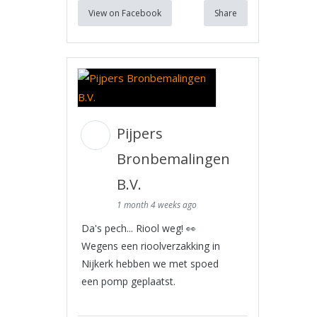
View on Facebook
Share
Pijpers
Bronbemalingen
B.V.
1 month 4 weeks ago
Da's pech... Riool weg! 👀
Wegens een rioolverzakking in
Nijkerk hebben we met spoed
een pomp geplaatst.