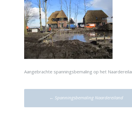
Aangebrachte spanningsbemaling op het Naardereil
Post
←
Spanningsbemaling Naardereiland
navigation