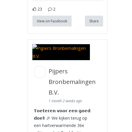
23
2
View on Facebook
Share
Pijpers
Bronbemalingen
B.V.
1 month 2 weeks ago
𝗧𝗼𝗲𝘁𝗲𝗿𝗲𝗻 𝘃𝗼𝗼𝗿 𝗲𝗲𝗻 𝗴𝗼𝗲𝗱
𝗱𝗼𝗲𝗹! 🎉 We kijken terug op
een hartverwarmende 36e