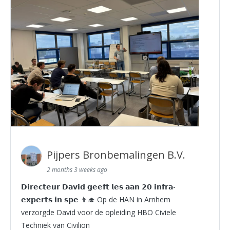
Pijpers Bronbemalingen B.V.
2 months 3 weeks ago
𝗗𝗶𝗿𝗲𝗰𝘁𝗲𝘂𝗿 𝗗𝗮𝘃𝗶𝗱 𝗴𝗲𝗲𝗳𝘁 𝗹𝗲𝘀 𝗮𝗮𝗻 𝟮𝟬 𝗶𝗻𝗳𝗿𝗮-
𝗲𝘅𝗽𝗲𝗿𝘁𝘀 𝗶𝗻 𝘀𝗽𝗲 👨‍🎓 Op de HAN in Arnhem
verzorgde David voor de opleiding HBO Civiele
Techniek van Civilion