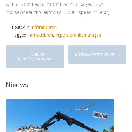
width=”300″ height=”300″ title=”no” pages=”no”
mousewheel=”no” autoplay=”2500″ speed=”1500″]
Posted in
Infiltratiebron
Tagged
Infiltratiebron
,
Pijpers Bronbemalingen
Post
←
Nieuwe
Bleiswijk Prismalaan
→
navigation
bemalingspompen
Nieuws