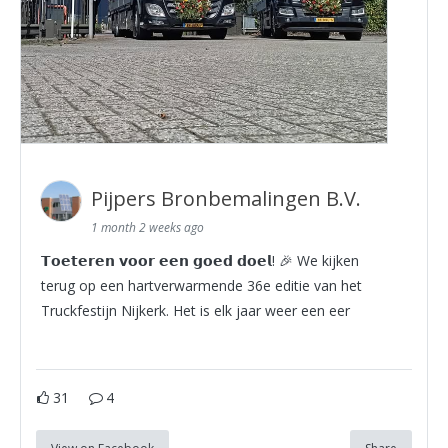
Pijpers Bronbemalingen B.V.
1 month 2 weeks ago
𝗧𝗼𝗲𝘁𝗲𝗿𝗲𝗻 𝘃𝗼𝗼𝗿 𝗲𝗲𝗻 𝗴𝗼𝗲𝗱 𝗱𝗼𝗲𝗹! 🎉 We kijken
terug op een hartverwarmende 36e editie van het
Truckfestijn Nijkerk. Het is elk jaar weer een eer
31
4